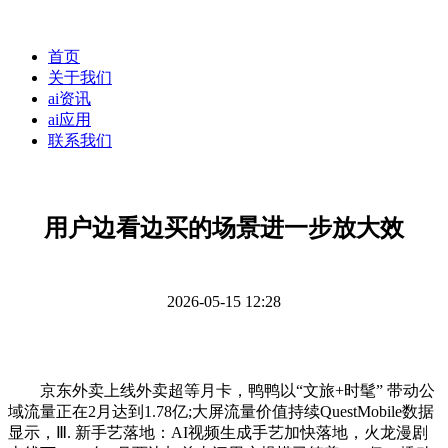
首页
关于我们
ai资讯
ai应用
联系我们
用户边看边买的场景进一步放大效
2026-05-15 12:28
京东外卖上线外卖超等月卡，鸭鸭以“文旅+时髦” 带动公
域流量正在2月达到1.78亿;大屏流量价值持续QuestMobile数据
显示，Ⅲ. 新手艺落地：AI视频生成手艺加快落地，火龙漫剧