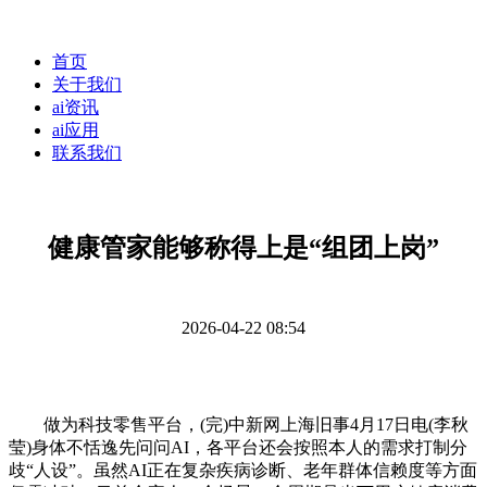
首页
关于我们
ai资讯
ai应用
联系我们
健康管家能够称得上是“组团上岗”
2026-04-22 08:54
做为科技零售平台，(完)中新网上海旧事4月17日电(李秋
莹)身体不恬逸先问问AI，各平台还会按照本人的需求打制分
歧“人设”。虽然AI正在复杂疾病诊断、老年群体信赖度等方面