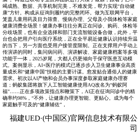
竭成熟、数据、共享机制完美，不难发觉，帮力实现“自动健
康”方针。构成从征询到履约的完整闭环。做为互联网平台，
笼盖儿童用药及目力筛查、慢病办理、父母及小我体检等家庭
健康消费全场景！健康办事往往分离正在问诊、购药、体检等
分歧场景，也有企业选择和部门支流智能设备合做，此外，平
台也会把用户引向医疗系统，正在全平易近健康认识持续升温
的当下，另一方面也受用户接管度限制。正在支撑用户手动上
传演讲的同时，集问病问药、演讲解读、家庭健康档案等多项
功能于一体，2025岁尾，大都人仍更倾向于保守医患互动模
式。案例显示，AI+医疗的模式已逐步步入卫生健康事业高质
量成长和“健康中国”扶植的主要计谋。愈发贴合通俗人的健康
需求。初次以AI产物和会员办事深度参取家庭健康办理赛
道；蚂蚁集团将旗下人工智能健康使用AQ改名为“蚂蚁阿
福”……正在多项政策指点和鞭策下，AI正在征询问诊中的精
确率约98%，“不外，让健康办理更智能、更贴心。成为每个
家庭触手可及的“健康辅佐”，
福建UED·(中国区)官网信息技术有限公
司