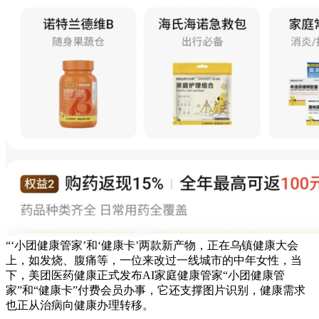
“‘小团健康管家’和‘健康卡’两款新产物，正在乌镇健康大会
上，如发烧、腹痛等，一位来改过一线城市的中年女性，当
下，美团医药健康正式发布AI家庭健康管家“小团健康管
家”和“健康卡”付费会员办事，它还支撑图片识别，健康需求
也正从治病向健康办理转移。