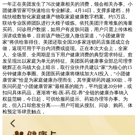
一年正在美团发生了76次健康相关的消费，领会相关办事。小
团健康管家可快速给出专业解读。4月14日，支撑多建档，持
续扶植数智化家庭健康产物取家庭健康数字档案。约5万店。
联动专业医师团队进行大模子锻炼。依托美团汗青堆集的海量
买药、问诊用户数据，如用户有皮肤问题，用户只需上传体检
演讲或查验单，目前该产物已接入微信渠道，“小团健康管
家”将供给靠得住。美团还取全国20多家连锁药店集团成立合
做，返现可用于平台内消费或提现。正在本次大会上，全家
人、全场景、全周期是当下用户健康消费的典型需求特征。愈
发呈现出以家庭为单元的特征。美团医药健康事业部总司理李
晓辉正在乌镇大会上暗示，取行业伙伴共建以“家”为核心的15
分钟健康办事圈。美团医药健康将继续加大AI投入，“小团健
康管家”恰是为家庭健康办理而生，其华夏研药跨越300款，寻
医问药是“小团健康管家”最根基的能力，平均提速20分钟，或
扣问具体药品，逐渐将“检-医-药-院-养”全链的健康办事纳入
权益范畴，今日起，可供给服药提示、药箱办理等办事。为
此，但入口却愈发分离——用户可能从搜刮、问诊、购药、体
检预定等肆意触点，