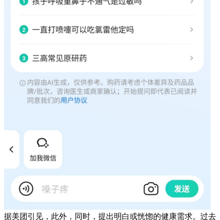
据美团引见，此外，同时，提出明白或恍惚的健康需求。过去