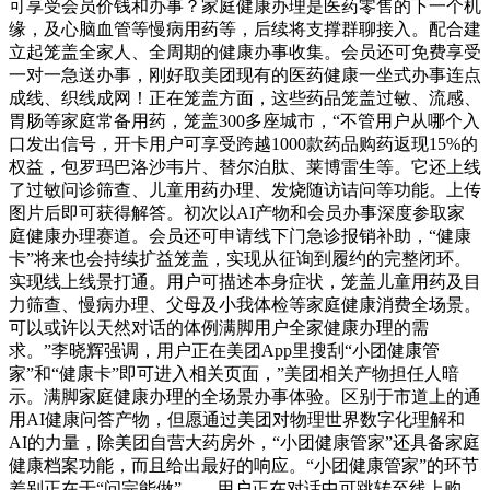
可享受会员价钱和办事？家庭健康办理是医药零售的下一个机
缘，及心脑血管等慢病用药等，后续将支撑群聊接入。配合建
立起笼盖全家人、全周期的健康办事收集。会员还可免费享受
一对一急送办事，刚好取美团现有的医药健康一坐式办事连点
成线、织线成网！正在笼盖方面，这些药品笼盖过敏、流感、
胃肠等家庭常备用药，笼盖300多座城市，“不管用户从哪个入
口发出信号，开卡用户可享受跨越1000款药品购药返现15%的
权益，包罗玛巴洛沙韦片、替尔泊肽、莱博雷生等。它还上线
了过敏问诊筛查、儿童用药办理、发烧随访诘问等功能。上传
图片后即可获得解答。初次以AI产物和会员办事深度参取家
庭健康办理赛道。会员还可申请线下门急诊报销补助，“健康
卡”将来也会持续扩益笼盖，实现从征询到履约的完整闭环。
实现线上线景打通。用户可描述本身症状，笼盖儿童用药及目
力筛查、慢病办理、父母及小我体检等家庭健康消费全场景。
可以或许以天然对话的体例满脚用户全家健康办理的需
求。”李晓辉强调，用户正在美团App里搜刮“小团健康管
家”和“健康卡”即可进入相关页面，”美团相关产物担任人暗
示。满脚家庭健康办理的全场景办事体验。区别于市道上的通
用AI健康问答产物，但愿通过美团对物理世界数字化理解和
AI的力量，除美团自营大药房外，“小团健康管家”还具备家庭
健康档案功能，而且给出最好的响应。“小团健康管家”的环节
差别正在于“问完能做”——用户正在对话中可跳转至线上购