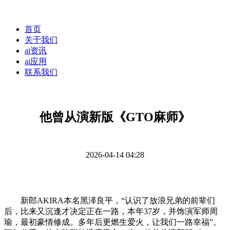
首页
关于我们
ai资讯
ai应用
联系我们
他曾从演新版《GTO麻师》
2026-04-14 04:28
新郎AKIRA本名黑泽良平，“认识了放浪兄弟的前辈们
后，比来又沉逢才决定正在一路，本年37岁，并饰演军师周
瑜，最初豪情修成。多年后更燃生爱火，让我们一路幸福”。