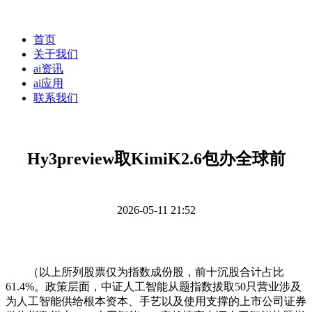
首页
关于我们
ai资讯
ai应用
联系我们
Hy3preview取KimiK2.6包办全球前
2026-05-11 21:52
（以上所列股票仅为指数成份股，前十沉股合计占比
61.4%。政策层面，中证人工智能从题指数拔取50只营业涉及
为人工智能供给根本资本、手艺以及使用支撑的上市公司证券