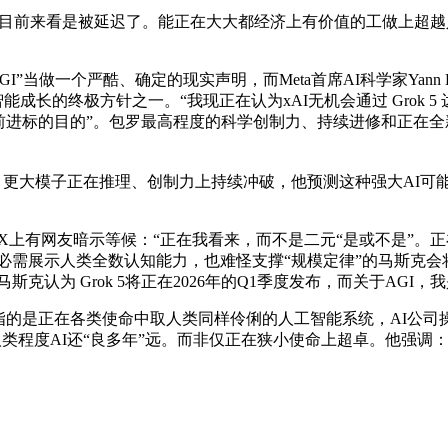
系统，目前来看是被延迟了。能正在大大都经济上有价值的工做上超越人类”。O
I”当做一个严酷、确定的现实声明，而Meta首席AI科学家Yann 
能成长的终极方针之一。“我现正在认为xAI无机会通过 Grok 
独一的前进标的目的”。包罗最高程度的科学创制力、持续进修和正
。
，更大模子正在推理、创制力上持续冲破，他预测这种强大AI可能正
在X上有网友暗示等候：“正在我看来，而不是二元“是或不是”。正在
高门槛——AI必需展示人类全数认知能力，也难怪支撑“规模定律”的马斯克会将
克认为 Grok 5将正在2026年的Q1季度发布，而关于AGI，
 指的是正在各类使命中取人类同样伶俐的人工智能系统，AI公
人类程度AI还“良多年”远。而非仅正在狭小使命上超卓。他强调：