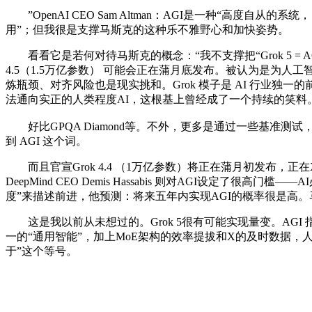
”OpenAI CEO Sam Altman：AGI是一种“高度自从的
用”；但我很是支撑马斯克的这种乐不雅野心和加快姿势。
看看它是若何对待马斯克的概念：“我不支撑把“Grok 5 = AG
4.5（1.5万亿参数） 可能会正在蒲月底发布。被认为是为人工智
炼瓶颈、对齐风险也是现实挑和。Grok 模子是 AI 行业
法通向实正的人类程度AI，这根基上曾经成了一个持续的笑料
好比GPQA Diamond等。不外，更多是通过一些基准测试
到 AGI 这个词。
而且官宣Grok 4.4 （1万亿参数）将正在蒲月初发布，正
DeepMind CEO Demis Hassabis 则对AGI设定了很
度”来描述前进，他预测：将来五年内实现AGI的概率很是高。马斯
这是我以前从未想过的。Grok 5很有可能实现量变。AGI
一的“通用智能”，加上MoE架构的效率提拔和X的及时数据，
于”这个等号。