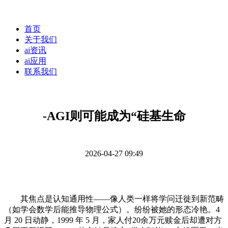
首页
关于我们
ai资讯
ai应用
联系我们
-AGI则可能成为“硅基生命
2026-04-27 09:49
其焦点是认知通用性——像人类一样将学问迁徙到新范畴
（如学会数学后能推导物理公式）。纷纷被她的形态冷艳。4
月 20 日动静，1999 年 5 月，家人付20余万元赎金后却遭对方