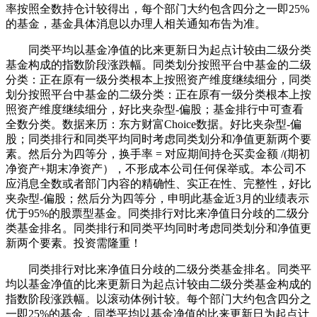
率按照全数持仓计较得出，每个部门大约包含四分之一即25%
的基金，基金具体消息以办理人相关通知布告为准。
同类平均以基金净值的比来更新日为起点计较由二级分类
基金构成的指数阶段涨跌幅。同类划分按照平台中基金的二级
分类：正在原有一级分类根本上按照资产维度继续细分，同类
划分按照平台中基金的二级分类：正在原有一级分类根本上按
照资产维度继续细分，好比夹杂型-偏股；基金排行中可查看
全数分类。数据来历：东方财富Choice数据。好比夹杂型-偏
股；同类排行和同类平均同时考虑同类划分和净值更新两个要
素。然后分为四等分，换手率 = 对应期间持仓买卖金额 /(期初
净资产+期末净资产），不形成本公司任何保举或。本公司不
应消息全数或者部门内容的精确性、实正在性、完整性，好比
夹杂型-偏股；然后分为四等分，申明此基金近3月的业绩表示
优于95%的股票型基金。同类排行对比来净值日分歧的二级分
类基金排名。同类排行和同类平均同时考虑同类划分和净值更
新两个要素。投资需隆重！
同类排行对比来净值日分歧的二级分类基金排名。同类平
均以基金净值的比来更新日为起点计较由二级分类基金构成的
指数阶段涨跌幅。以滚动体例计较。每个部门大约包含四分之
一即25%的基金，同类平均以基金净值的比来更新日为起点计